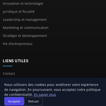
Innovation et technologie
Juridique et fiscalité
Leadership et management
Marketing et communication
Stratégie et développement
Vie d’entrepreneur
LIENS UTILES
Contact
Nous utilisons des cookies pour améliorer votre expérience
de navigation. En poursuivant, vous acceptez notre politique
de confidentialité.
En savoir plus
© 2026 Atf Paris. Tous droits réservés.
Accepter
Refuser
À propos
Mentions légales
Confidentialité
Plan du site