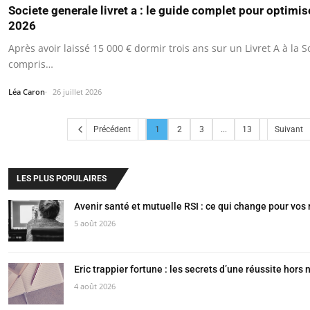
Societe generale livret a : le guide complet pour optimi
2026
Après avoir laissé 15 000 € dormir trois ans sur un Livret A à la So
compris…
Léa Caron
26 juillet 2026
Précédent
1
2
3
...
13
Suivant
LES PLUS POPULAIRES
Avenir santé et mutuelle RSI : ce qui change pour v
5 août 2026
Eric trappier fortune : les secrets d’une réussite hors
4 août 2026