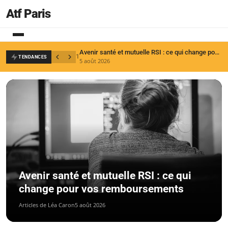
Atf Paris
Avenir santé et mutuelle RSI : ce qui change pour vos remboursements
1
2
TENDANCES
5 août 2026
4
Avenir santé et mutuelle RSI : ce qui
change pour vos remboursements
Articles de Léa Caron
5 août 2026