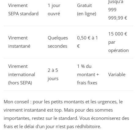
Jusqu'à
Virement
1 jour
Gratuit
999
SEPA standard
ouvré
(en ligne)
999,99 €
15 000 €
Virement
Quelques
0,50 € à 1
par
instantané
secondes
€
opération
Virement
1 % du
2 à 5
international
montant +
Variable
jours
(hors SEPA)
frais fixes
Mon conseil : pour les petits montants et les urgences, le
virement instantané est top. Mais pour des sommes
importantes, restez sur le standard. Vous économiserez des
frais et le délai d'un jour n'est pas rédhibitoire.