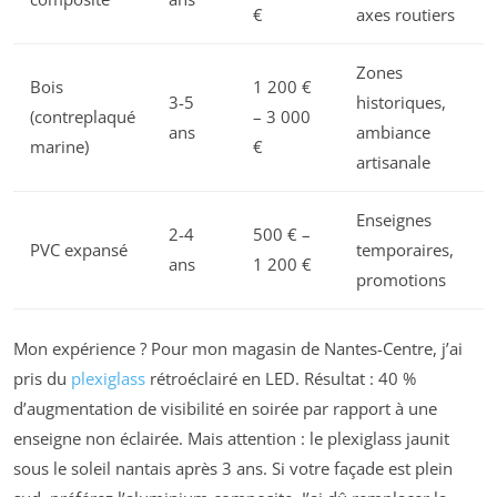
€
axes routiers
Zones
Bois
1 200 €
3-5
historiques,
(contreplaqué
– 3 000
ans
ambiance
marine)
€
artisanale
Enseignes
2-4
500 € –
PVC expansé
temporaires,
ans
1 200 €
promotions
Mon expérience ? Pour mon magasin de Nantes-Centre, j’ai
pris du
plexiglass
rétroéclairé en LED. Résultat : 40 %
d’augmentation de visibilité en soirée par rapport à une
enseigne non éclairée. Mais attention : le plexiglass jaunit
sous le soleil nantais après 3 ans. Si votre façade est plein