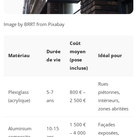
Image by BRRT from Pixabay
Coût
Durée
moyen
Matériau
Idéal pour
de vie
(pose
incluse)
Rues
Plexiglass
5-7
800 € –
piétonnes,
(acrylique)
ans
2 500 €
intérieurs,
zones abritées
1 500 €
Façades
Aluminium
10-15
– 4 000
exposées,
composite
ans