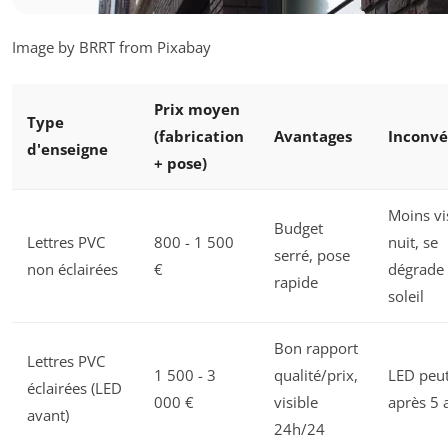
Image by BRRT from Pixabay
Prix moyen
Type
(fabrication
Avantages
Inconvé
d'enseigne
+ pose)
Moins vis
Budget
Lettres PVC
800 - 1 500
nuit, se
serré, pose
non éclairées
€
dégrade
rapide
soleil
Bon rapport
Lettres PVC
1 500 - 3
qualité/prix,
LED peut 
éclairées (LED
000 €
visible
après 5 
avant)
24h/24