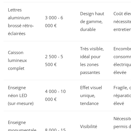
Lettres
Design haut
Coût éle
aluminium
3 000 - 6
de gamme,
nécessit
brossé rétro-
000 €
durable
entretie
éclairées
Très visible,
Encombr
Caisson
2 500 - 5
idéal pour
consom
lumineux
500 €
les zones
électriq
complet
passantes
élevée
Enseigne
Effet visuel
Fragile, 
4 000 - 10
néon LED
unique,
réparati
000 €
(sur-mesure)
tendance
élevé
Nécessit
Enseigne
Visibilité
permis 
monumentale
8 000 - 15