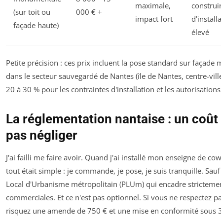
maximale,
construi
(sur toit ou
000 € +
impact fort
d'install
façade haute)
élevé
Petite précision : ces prix incluent la pose standard sur façade
dans le secteur sauvegardé de Nantes (île de Nantes, centre-ville
20 à 30 % pour les contraintes d'installation et les autorisations
La réglementation nantaise : un coût
pas négliger
J'ai failli me faire avoir. Quand j'ai installé mon enseigne de co
tout était simple : je commande, je pose, je suis tranquille. Sa
Local d'Urbanisme métropolitain (PLUm) qui encadre strictemen
commerciales. Et ce n'est pas optionnel. Si vous ne respectez pa
risquez une amende de 750 € et une mise en conformité sous 30