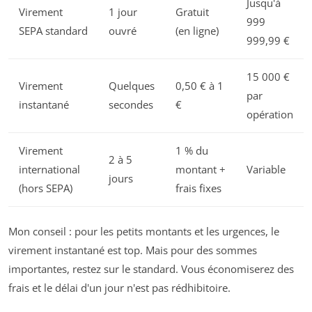
Jusqu'à
Virement
1 jour
Gratuit
999
SEPA standard
ouvré
(en ligne)
999,99 €
15 000 €
Virement
Quelques
0,50 € à 1
par
instantané
secondes
€
opération
Virement
1 % du
2 à 5
international
montant +
Variable
jours
(hors SEPA)
frais fixes
Mon conseil : pour les petits montants et les urgences, le
virement instantané est top. Mais pour des sommes
importantes, restez sur le standard. Vous économiserez des
frais et le délai d'un jour n'est pas rédhibitoire.