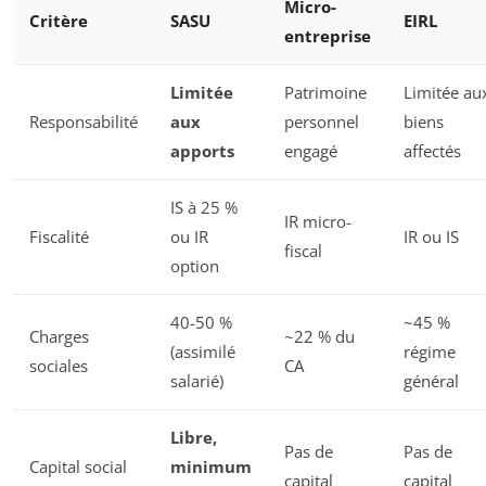
Micro-
Critère
SASU
EIRL
entreprise
Limitée
Patrimoine
Limitée au
Responsabilité
aux
personnel
biens
apports
engagé
affectés
IS à 25 %
IR micro-
Fiscalité
ou IR
IR ou IS
fiscal
option
40-50 %
~45 %
Charges
~22 % du
(assimilé
régime
sociales
CA
salarié)
général
Libre,
Pas de
Pas de
Capital social
minimum
capital
capital