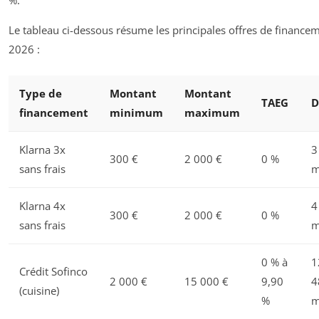
%.
Le tableau ci-dessous résume les principales offres de finance
2026 :
Type de
Montant
Montant
TAEG
D
financement
minimum
maximum
Klarna 3x
3
300 €
2 000 €
0 %
sans frais
m
Klarna 4x
4
300 €
2 000 €
0 %
sans frais
m
0 % à
1
Crédit Sofinco
2 000 €
15 000 €
9,90
4
(cuisine)
%
m