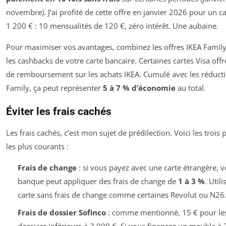
novembre). J’ai profité de cette offre en janvier 2026 pour un c
1 200 € : 10 mensualités de 120 €, zéro intérêt. Une aubaine.
Pour maximiser vos avantages, combinez les offres IKEA Famil
les cashbacks de votre carte bancaire. Certaines cartes Visa off
de remboursement sur les achats IKEA. Cumulé avec les réduct
Family, ça peut représenter
5 à 7 % d’économie
au total.
Éviter les frais cachés
Les frais cachés, c’est mon sujet de prédilection. Voici les trois 
les plus courants :
Frais de change
: si vous payez avec une carte étrangère, v
banque peut appliquer des frais de change de
1 à 3 %
. Util
carte sans frais de change comme certaines Revolut ou N26
Frais de dossier Sofinco
: comme mentionné, 15 € pour le
dossiers inférieurs à 3 000 €. Si vous financez un meuble à