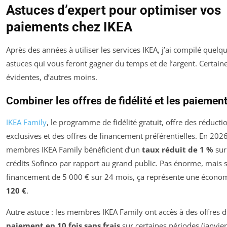
Astuces d’expert pour optimiser vos
paiements chez IKEA
Après des années à utiliser les services IKEA, j’ai compilé quelq
astuces qui vous feront gagner du temps et de l’argent. Certain
évidentes, d’autres moins.
Combiner les offres de fidélité et les paiemen
IKEA Family
, le programme de fidélité gratuit, offre des réducti
exclusives et des offres de financement préférentielles. En 2026
membres IKEA Family bénéficient d’un
taux réduit de 1 %
sur
crédits Sofinco par rapport au grand public. Pas énorme, mais 
financement de 5 000 € sur 24 mois, ça représente une écono
120 €
.
Autre astuce : les membres IKEA Family ont accès à des offres 
paiement en 10 fois sans frais
sur certaines périodes (janvier,