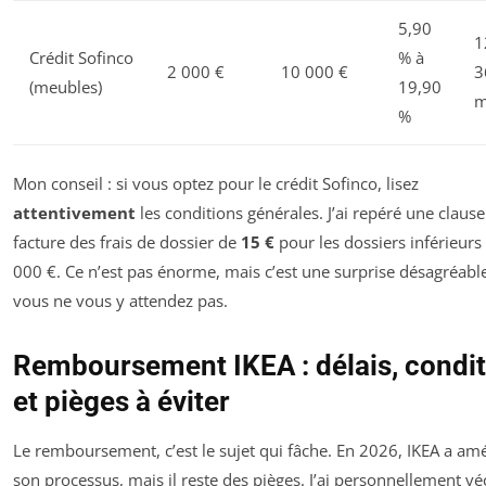
5,90
1
Crédit Sofinco
% à
2 000 €
10 000 €
3
(meubles)
19,90
m
%
Mon conseil : si vous optez pour le crédit Sofinco, lisez
attentivement
les conditions générales. J’ai repéré une clause
facture des frais de dossier de
15 €
pour les dossiers inférieurs
000 €. Ce n’est pas énorme, mais c’est une surprise désagréable
vous ne vous y attendez pas.
Remboursement IKEA : délais, condi
et pièges à éviter
Le remboursement, c’est le sujet qui fâche. En 2026, IKEA a amé
son processus, mais il reste des pièges. J’ai personnellement v