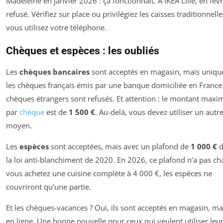
Madeleine en janvier 2026 : ça fonctionnait. À IKEA Lille, en févri
refusé. Vérifiez sur place ou privilégiez les caisses traditionnelle
vous utilisez votre téléphone.
Chèques et espèces : les oubliés
Les
chèques bancaires
sont acceptés en magasin, mais uniq
les chèques français émis par une banque domiciliée en France
chèques étrangers sont refusés. Et attention : le montant max
par
chèque
est de
1 500 €
. Au-delà, vous devez utiliser un autr
moyen.
Les
espèces
sont acceptées, mais avec un plafond de
1 000 €
d
la loi anti-blanchiment de 2020. En 2026, ce plafond n’a pas ch
vous achetez une cuisine complète à 4 000 €, les espèces ne
couvriront qu’une partie.
Et les chèques-vacances ? Oui, ils sont acceptés en magasin, ma
en ligne. Une bonne nouvelle pour ceux qui veulent utiliser leu