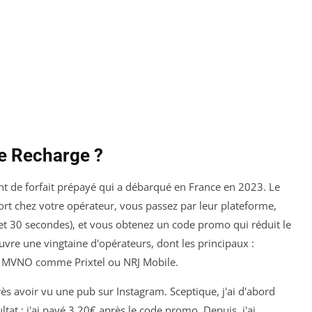
e Recharge ?
nt de forfait prépayé qui a débarqué en France en 2023. Le
 fort chez votre opérateur, vous passez par leur plateforme,
 et 30 secondes), et vous obtenez un code promo qui réduit le
uvre une vingtaine d'opérateurs, dont les principaux :
s MVNO comme Prixtel ou NRJ Mobile.
rès avoir vu une pub sur Instagram. Sceptique, j'ai d'abord
tat : j'ai payé 3,20€ après le code promo. Depuis, j'ai