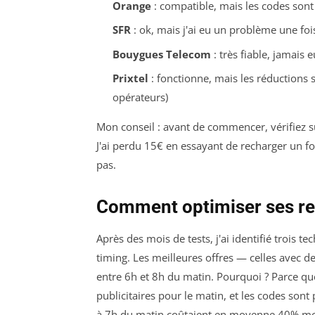
Orange
: compatible, mais les codes sont
SFR
: ok, mais j'ai eu un problème une foi
Bouygues Telecom
: très fiable, jamais 
Prixtel
: fonctionne, mais les réductions 
opérateurs)
Mon conseil : avant de commencer, vérifiez sur
J'ai perdu 15€ en essayant de recharger un f
pas.
Comment optimiser ses re
Après des mois de tests, j'ai identifié trois 
timing. Les meilleures offres — celles avec
entre 6h et 8h du matin. Pourquoi ? Parce 
publicitaires pour le matin, et les codes sont p
à 7h du matin coûtaient en moyenne 40% moin