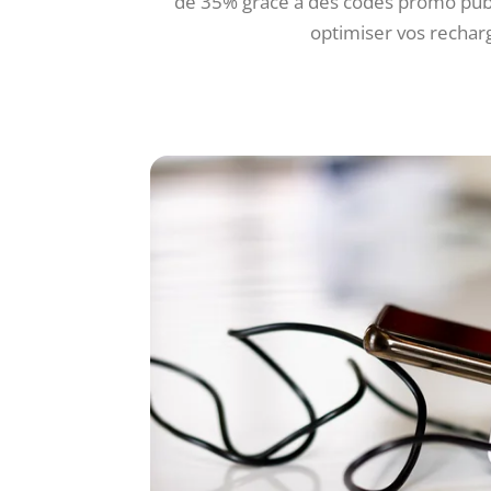
de 35% grâce à des codes promo public
optimiser vos recha